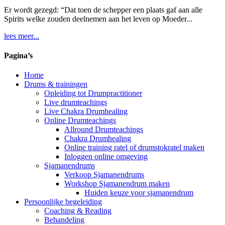
Er wordt gezegd: “Dat toen de schepper een plaats gaf aan alle
Spirits welke zouden deelnemen aan het leven op Moeder...
lees meer...
Pagina’s
Home
Drums & trainingen
Opleiding tot Drumpractitioner
Live drumteachings
Live Chakra Drumhealing
Online Drumteachings
Allround Drumteachings
Chakra Drumhealing
Online training ratel of drumstokratel maken
Inloggen online omgeving
Sjamanendrums
Verkoop Sjamanendrums
Workshop Sjamanendrum maken
Huiden keuze voor sjamanendrum
Persoonlijke begeleiding
Coaching & Reading
Behandeling