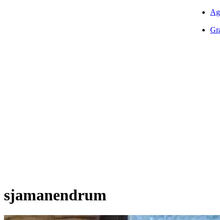
Ag
Gra
sjamanendrum