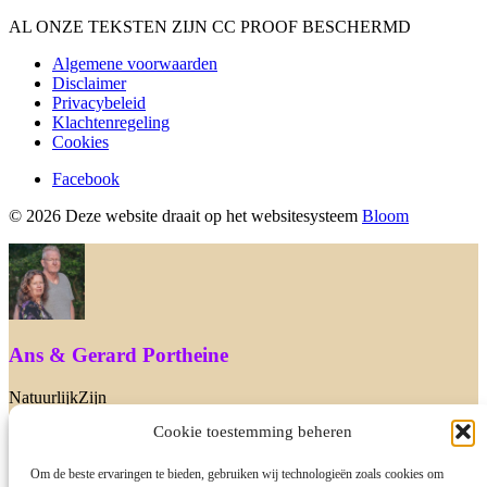
AL ONZE TEKSTEN ZIJN CC PROOF BESCHERMD
Algemene voorwaarden
Disclaimer
Privacybeleid
Klachtenregeling
Cookies
Facebook
© 2026 Deze website draait op het websitesysteem
Bloom
Ans & Gerard Portheine
NatuurlijkZijn
Cookie toestemming beheren
We zijn er nu niet. Heb je een vraag dan mag je ons ook mailen via
info@natuurlijkzijn.nl of je boekt gratis een 10 minuten gesprek met
Gerard in. Dat mag natuurlijk ook! Tot snel
Om de beste ervaringen te bieden, gebruiken wij technologieën zoals cookies om