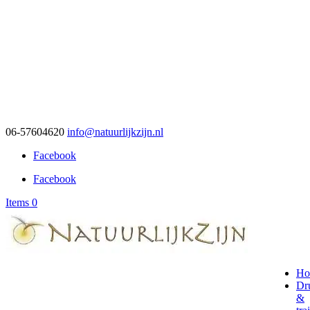
06-57604620
info@natuurlijkzijn.nl
Facebook
Facebook
Items 0
Ho
Dr
&