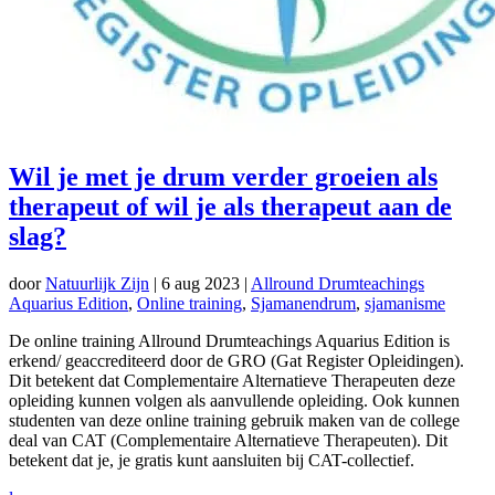
Wil je met je drum verder groeien als
therapeut of wil je als therapeut aan de
slag?
door
Natuurlijk Zijn
|
6 aug 2023
|
Allround Drumteachings
Aquarius Edition
,
Online training
,
Sjamanendrum
,
sjamanisme
De online training Allround Drumteachings Aquarius Edition is
erkend/ geaccrediteerd door de GRO (Gat Register Opleidingen).
Dit betekent dat Complementaire Alternatieve Therapeuten deze
opleiding kunnen volgen als aanvullende opleiding. Ook kunnen
studenten van deze online training gebruik maken van de college
deal van CAT (Complementaire Alternatieve Therapeuten). Dit
betekent dat je, je gratis kunt aansluiten bij CAT-collectief.