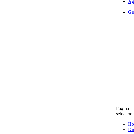
Ag
Gra
Pagina
selectere
Ho
Dr