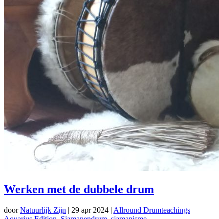
Werken met de dubbele drum
door
Natuurlijk Zijn
|
29 apr 2024
|
Allround Drumteachings
Aquarius Edition
,
Sjamanendrum
,
sjamanisme