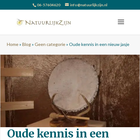
06-57604620
info@natuurlijkzijn.nl
Home
»
Blog
»
Geen categorie
»
Oude kennis in een nieuw jasje
Oude kennis in een