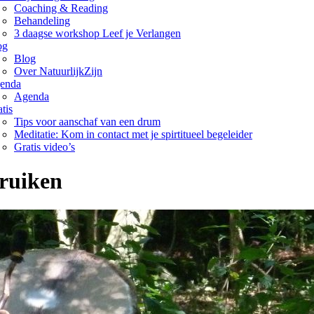
Coaching & Reading
Behandeling
3 daagse workshop Leef je Verlangen
og
Blog
Over NatuurlijkZijn
enda
Agenda
tis
Tips voor aanschaf van een drum
Meditatie: Kom in contact met je spirtitueel begeleider
Gratis video’s
ruiken