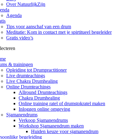
Over NatuurlijkZijn
enda
Agenda
tis
Tips voor aanschaf van een drum
Meditatie: Kom in contact met je spirtitueel begeleider
Gratis video’s
lecteren
me
ums & trainingen
Opleiding tot Drumpractitioner
Live drumteachings
Live Chakra Drumhealing
Online Drumteachings
Allround Drumteachings
Chakra Drumhealing
Online training ratel of drumstokratel maken
Inloggen online omgeving
Sjamanendrums
Verkoop Sjamanendrums
Workshop Sjamanendrum maken
Huiden keuze voor sjamanendrum
soonlijke begeleiding