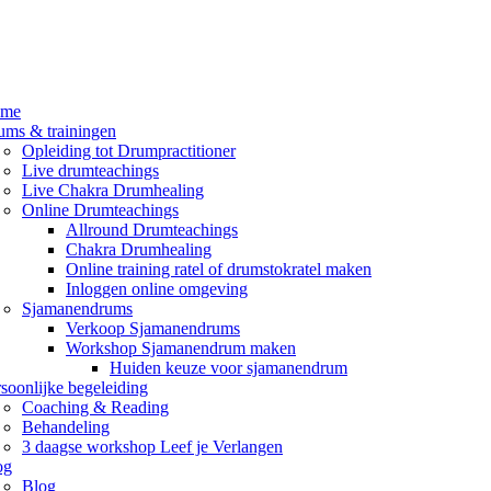
me
ums & trainingen
Opleiding tot Drumpractitioner
Live drumteachings
Live Chakra Drumhealing
Online Drumteachings
Allround Drumteachings
Chakra Drumhealing
Online training ratel of drumstokratel maken
Inloggen online omgeving
Sjamanendrums
Verkoop Sjamanendrums
Workshop Sjamanendrum maken
Huiden keuze voor sjamanendrum
soonlijke begeleiding
Coaching & Reading
Behandeling
3 daagse workshop Leef je Verlangen
og
Blog