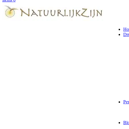
Ho
Dr
Per
Bl