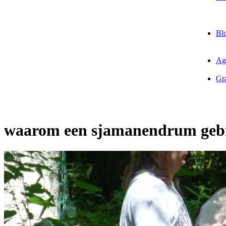
Bl
Ag
Gra
waarom een sjamanendrum geb