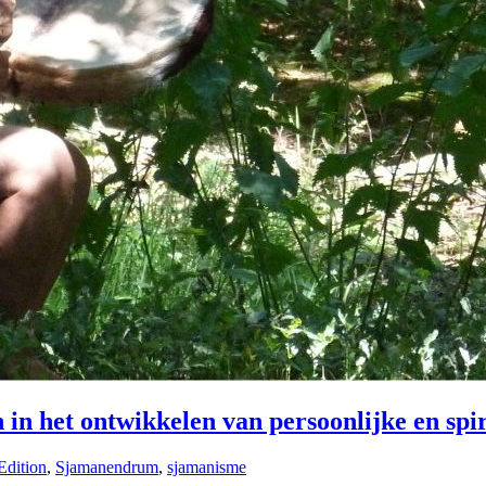
in het ontwikkelen van persoonlijke en spir
Edition
,
Sjamanendrum
,
sjamanisme