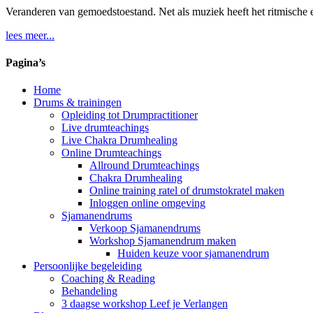
Veranderen van gemoedstoestand. Net als muziek heeft het ritmische
lees meer...
Pagina’s
Home
Drums & trainingen
Opleiding tot Drumpractitioner
Live drumteachings
Live Chakra Drumhealing
Online Drumteachings
Allround Drumteachings
Chakra Drumhealing
Online training ratel of drumstokratel maken
Inloggen online omgeving
Sjamanendrums
Verkoop Sjamanendrums
Workshop Sjamanendrum maken
Huiden keuze voor sjamanendrum
Persoonlijke begeleiding
Coaching & Reading
Behandeling
3 daagse workshop Leef je Verlangen