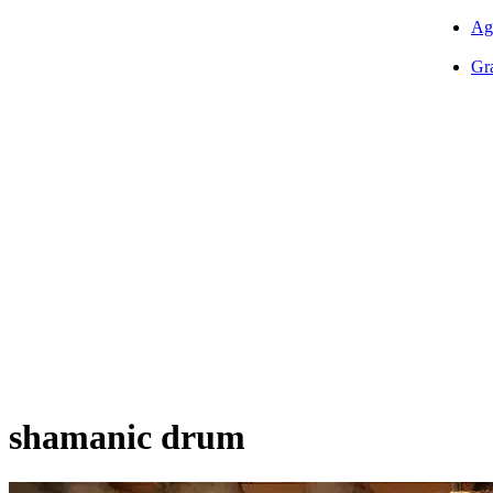
Ag
Gra
shamanic drum