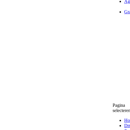
Ag
Gra
Pagina
selectere
Ho
Dr