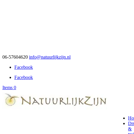
06-57604620
info@natuurlijkzijn.nl
Facebook
Facebook
Items 0
Ho
Dr
&