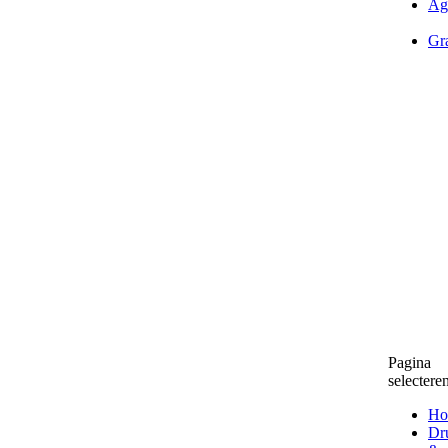
Ag
Gra
Pagina
selectere
Ho
Dr