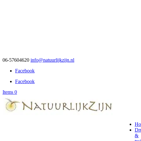
06-57604620
info@natuurlijkzijn.nl
Facebook
Facebook
Items 0
Ho
Dr
&