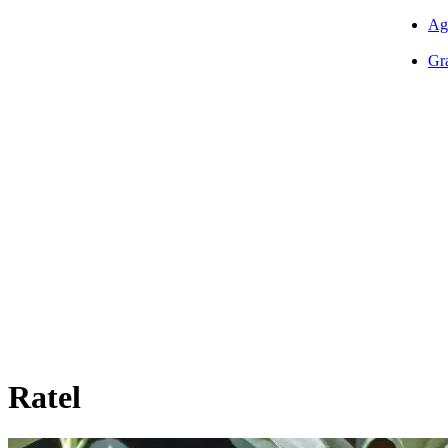
Ag
Gra
Ratel