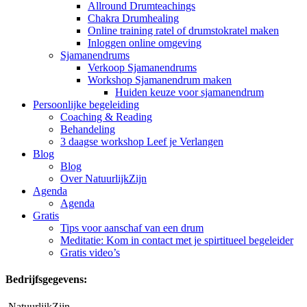
Allround Drumteachings
Chakra Drumhealing
Online training ratel of drumstokratel maken
Inloggen online omgeving
Sjamanendrums
Verkoop Sjamanendrums
Workshop Sjamanendrum maken
Huiden keuze voor sjamanendrum
Persoonlijke begeleiding
Coaching & Reading
Behandeling
3 daagse workshop Leef je Verlangen
Blog
Blog
Over NatuurlijkZijn
Agenda
Agenda
Gratis
Tips voor aanschaf van een drum
Meditatie: Kom in contact met je spirtitueel begeleider
Gratis video’s
Bedrijfsgegevens:
NatuurlijkZijn