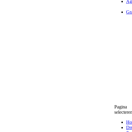
Ag
Gra
Pagina
selectere
Ho
Dr