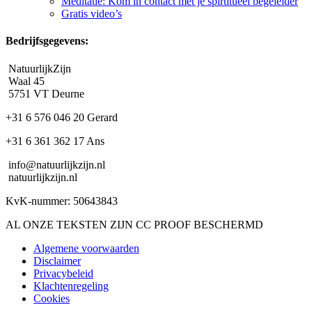
Meditatie: Kom in contact met je spirtitueel begeleider
Gratis video’s
Bedrijfsgegevens:
NatuurlijkZijn
Waal 45
5751 VT Deurne
+31 6 576 046 20 Gerard
+31 6 361 362 17 Ans
info@natuurlijkzijn.nl
natuurlijkzijn.nl
KvK-nummer: 50643843
AL ONZE TEKSTEN ZIJN CC PROOF BESCHERMD
Algemene voorwaarden
Disclaimer
Privacybeleid
Klachtenregeling
Cookies