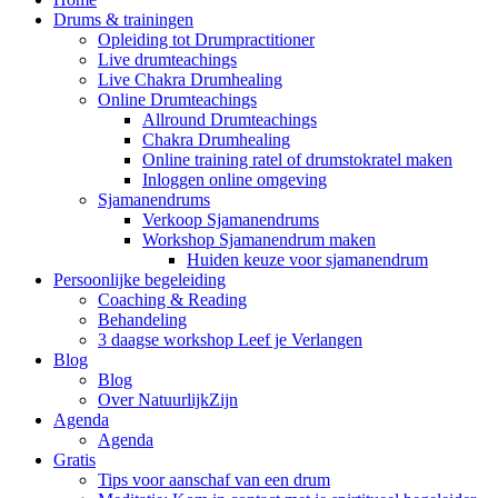
Drums & trainingen
Opleiding tot Drumpractitioner
Live drumteachings
Live Chakra Drumhealing
Online Drumteachings
Allround Drumteachings
Chakra Drumhealing
Online training ratel of drumstokratel maken
Inloggen online omgeving
Sjamanendrums
Verkoop Sjamanendrums
Workshop Sjamanendrum maken
Huiden keuze voor sjamanendrum
Persoonlijke begeleiding
Coaching & Reading
Behandeling
3 daagse workshop Leef je Verlangen
Blog
Blog
Over NatuurlijkZijn
Agenda
Agenda
Gratis
Tips voor aanschaf van een drum