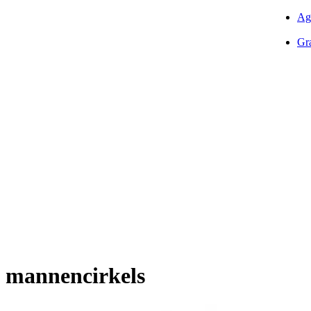
Ag
Gra
mannencirkels