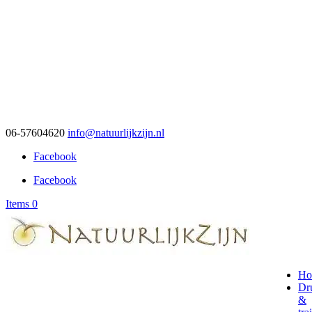
06-57604620
info@natuurlijkzijn.nl
Facebook
Facebook
Items 0
Ho
Dr
&