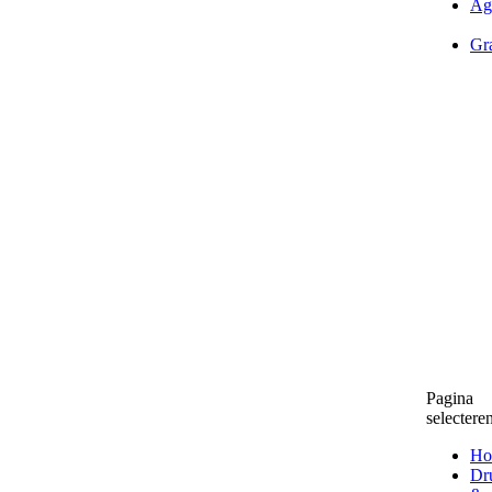
Ag
Gra
Pagina
selectere
Ho
Dr