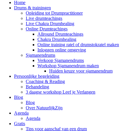
Home
Drums & trainingen
Opleiding tot Drumpractitioner
Live drumteachings
Live Chakra Drumhealing
Online Drumteachings
Allround Drumteachings
Chakra Drumhealing
Online training ratel of drumstokratel maken
Inloggen online omgeving
Sjamanendrums
Verkoop Sjamanendrums
Workshop Sjamanendrum maken
Huiden keuze voor sjamanendrum
Persoonlijke begeleiding
Coaching & Reading
Behandeling
3 daagse workshop Leef je Verlangen
Blog
Blog
Over NatuurlijkZijn
Agenda
Agenda
Gratis
Tips voor aanschaf van een drum