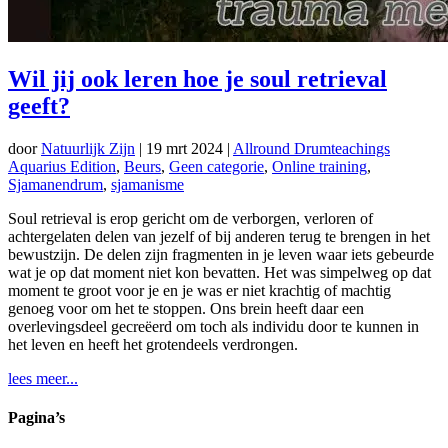
Wil jij ook leren hoe je soul retrieval
geeft?
door
Natuurlijk Zijn
|
19 mrt 2024
|
Allround Drumteachings
Aquarius Edition
,
Beurs
,
Geen categorie
,
Online training
,
Sjamanendrum
,
sjamanisme
Soul retrieval is erop gericht om de verborgen, verloren of
achtergelaten delen van jezelf of bij anderen terug te brengen in het
bewustzijn. De delen zijn fragmenten in je leven waar iets gebeurde
wat je op dat moment niet kon bevatten. Het was simpelweg op dat
moment te groot voor je en je was er niet krachtig of machtig
genoeg voor om het te stoppen. Ons brein heeft daar een
overlevingsdeel gecreëerd om toch als individu door te kunnen in
het leven en heeft het grotendeels verdrongen.
lees meer...
Pagina’s