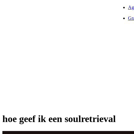
Ag
Gra
hoe geef ik een soulretrieval