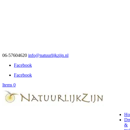
06-57604620
info@natuurlijkzijn.nl
Facebook
Facebook
Items 0
Ho
Dr
&