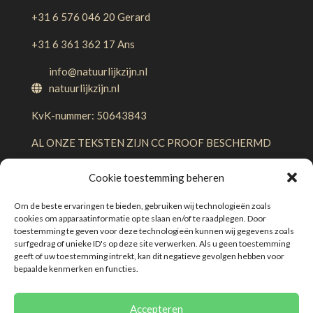
+31 6 576 046 20 Gerard
+31 6 361 362 17 Ans
info@natuurlijkzijn.nl
natuurlijkzijn.nl
KvK-nummer: 50643843
AL ONZE TEKSTEN ZIJN CC PROOF BESCHERMD
Cookie toestemming beheren
Om de beste ervaringen te bieden, gebruiken wij technologieën zoals
cookies om apparaatinformatie op te slaan en/of te raadplegen. Door
toestemming te geven voor deze technologieën kunnen wij gegevens zoals
surfgedrag of unieke ID's op deze site verwerken. Als u geen toestemming
geeft of uw toestemming intrekt, kan dit negatieve gevolgen hebben voor
Algemene voorwaarden
Disclaimer
bepaalde kenmerken en functies.
Privacybeleid
Klachtenregeling
Cookies
Accepteren