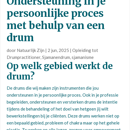
Ondersteuning in je
persoonlijke proces
met behulp van een
drum
door
Natuurlijk Zijn
|
2 jun, 2025
|
Opleiding tot
Drumpractitioner
,
Sjamanendrum
,
sjamanisme
Op welk gebied werkt de
drum?
De drums die wij maken zijn instrumenten die jou
ondersteunen in je persoonlijke proces. Ook in je professie
begeleiden, ondersteunen en versterken drums de intentie
tijdens de behandeling of het doel van hetgeen jij wilt
bewerkstellingen bij je cliënten. Deze drums werken niet op
een bepaald gebied, probleem of chakra maar op het gehele
plaatje. Ze werken op alle lagen, zorgen voor empowerment,