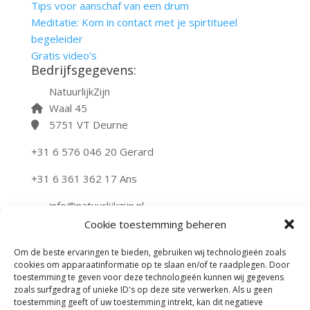
Tips voor aanschaf van een drum
Meditatie: Kom in contact met je spirtitueel
begeleider
Gratis video’s
Bedrijfsgegevens:
NatuurlijkZijn
Waal 45
5751 VT Deurne
+31 6 576 046 20 Gerard
+31 6 361 362 17 Ans
info@natuurlijkzijn.nl
natuurlijkzijn.nl
Cookie toestemming beheren
KvK-nummer: 50643843
Om de beste ervaringen te bieden, gebruiken wij technologieën zoals
cookies om apparaatinformatie op te slaan en/of te raadplegen. Door
AL ONZE TEKSTEN ZIJN CC PROOF BESCHERMD
toestemming te geven voor deze technologieën kunnen wij gegevens
zoals surfgedrag of unieke ID's op deze site verwerken. Als u geen
Algemene voorwaarden
toestemming geeft of uw toestemming intrekt, kan dit negatieve
Disclaimer