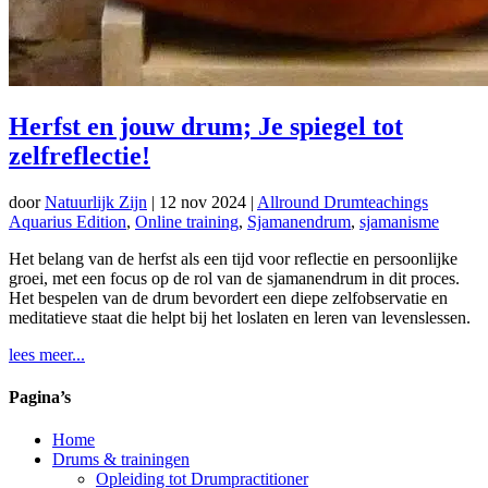
Herfst en jouw drum; Je spiegel tot
zelfreflectie!
door
Natuurlijk Zijn
|
12 nov 2024
|
Allround Drumteachings
Aquarius Edition
,
Online training
,
Sjamanendrum
,
sjamanisme
Het belang van de herfst als een tijd voor reflectie en persoonlijke
groei, met een focus op de rol van de sjamanendrum in dit proces.
Het bespelen van de drum bevordert een diepe zelfobservatie en
meditatieve staat die helpt bij het loslaten en leren van levenslessen.
lees meer...
Pagina’s
Home
Drums & trainingen
Opleiding tot Drumpractitioner