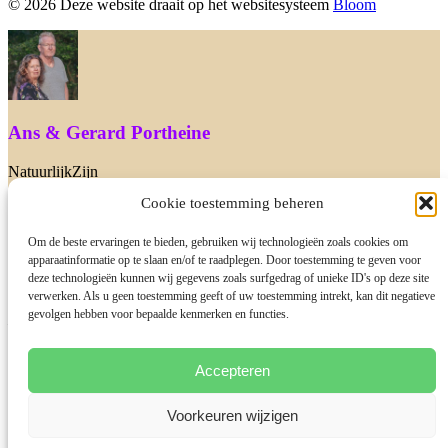
© 2026 Deze website draait op het websitesysteem
Bloom
Ans & Gerard Portheine
NatuurlijkZijn
Cookie toestemming beheren
We zijn er nu niet. Heb je een vraag dan mag je ons ook mailen via
info@natuurlijkzijn.nl of je boekt gratis een 10 minuten gesprek met
Gerard in. Dat mag natuurlijk ook! Tot snel
Om de beste ervaringen te bieden, gebruiken wij technologieën zoals cookies om
apparaatinformatie op te slaan en/of te raadplegen. Door toestemming te geven voor
deze technologieën kunnen wij gegevens zoals surfgedrag of unieke ID's op deze site
verwerken. Als u geen toestemming geeft of uw toestemming intrekt, kan dit negatieve
gevolgen hebben voor bepaalde kenmerken en functies.
Leuk je hier te zien!
Wij zijn Gerard & Ans van NatuurlijkZijn. Heb je een vraag dan
Accepteren
mag je deze aan ons stellen.
Wij proberen zo snel mogelijk te reageren!
Voorkeuren wijzigen
Start Chat with: