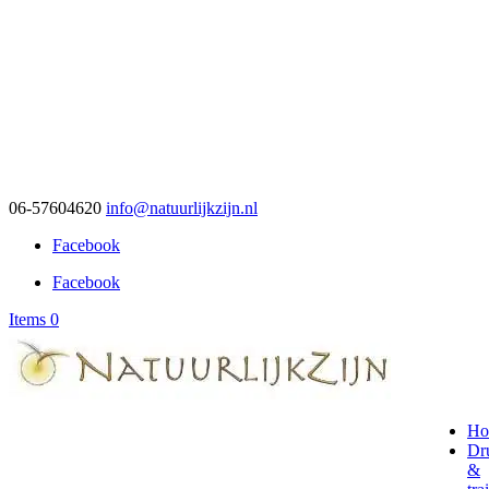
06-57604620
info@natuurlijkzijn.nl
Facebook
Facebook
Items 0
Ho
Dr
&