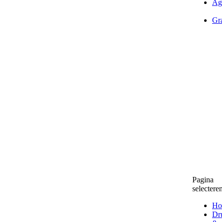
Ag
Gra
Pagina
selectere
Ho
Dr