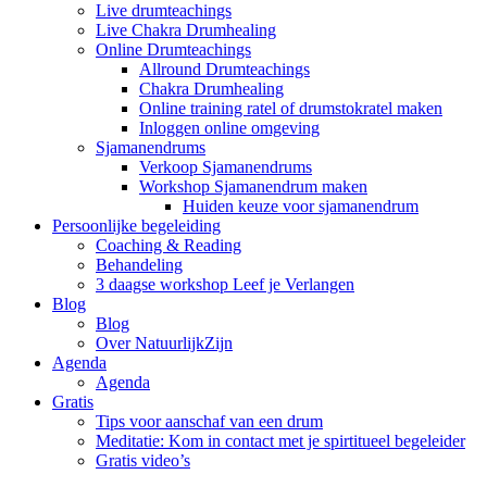
Live drumteachings
Live Chakra Drumhealing
Online Drumteachings
Allround Drumteachings
Chakra Drumhealing
Online training ratel of drumstokratel maken
Inloggen online omgeving
Sjamanendrums
Verkoop Sjamanendrums
Workshop Sjamanendrum maken
Huiden keuze voor sjamanendrum
Persoonlijke begeleiding
Coaching & Reading
Behandeling
3 daagse workshop Leef je Verlangen
Blog
Blog
Over NatuurlijkZijn
Agenda
Agenda
Gratis
Tips voor aanschaf van een drum
Meditatie: Kom in contact met je spirtitueel begeleider
Gratis video’s