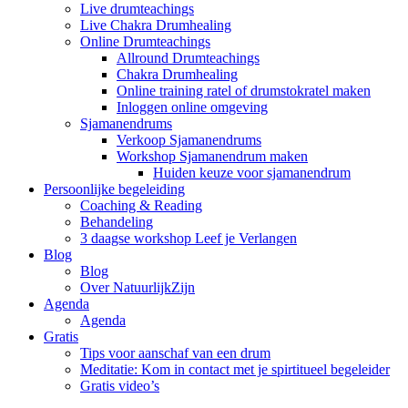
Live drumteachings
Live Chakra Drumhealing
Online Drumteachings
Allround Drumteachings
Chakra Drumhealing
Online training ratel of drumstokratel maken
Inloggen online omgeving
Sjamanendrums
Verkoop Sjamanendrums
Workshop Sjamanendrum maken
Huiden keuze voor sjamanendrum
Persoonlijke begeleiding
Coaching & Reading
Behandeling
3 daagse workshop Leef je Verlangen
Blog
Blog
Over NatuurlijkZijn
Agenda
Agenda
Gratis
Tips voor aanschaf van een drum
Meditatie: Kom in contact met je spirtitueel begeleider
Gratis video’s