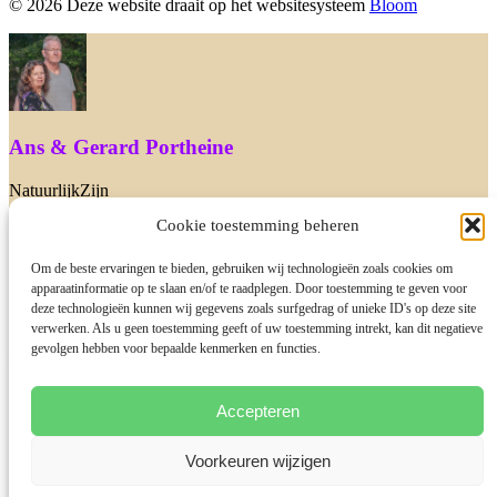
© 2026 Deze website draait op het websitesysteem
Bloom
Ans & Gerard Portheine
NatuurlijkZijn
Cookie toestemming beheren
We zijn er nu niet. Heb je een vraag dan mag je ons ook mailen via
info@natuurlijkzijn.nl of je boekt gratis een 10 minuten gesprek met
Gerard in. Dat mag natuurlijk ook! Tot snel
Om de beste ervaringen te bieden, gebruiken wij technologieën zoals cookies om
apparaatinformatie op te slaan en/of te raadplegen. Door toestemming te geven voor
deze technologieën kunnen wij gegevens zoals surfgedrag of unieke ID's op deze site
verwerken. Als u geen toestemming geeft of uw toestemming intrekt, kan dit negatieve
gevolgen hebben voor bepaalde kenmerken en functies.
Leuk je hier te zien!
Wij zijn Gerard & Ans van NatuurlijkZijn. Heb je een vraag dan
Accepteren
mag je deze aan ons stellen.
Wij proberen zo snel mogelijk te reageren!
Voorkeuren wijzigen
Start Chat with: