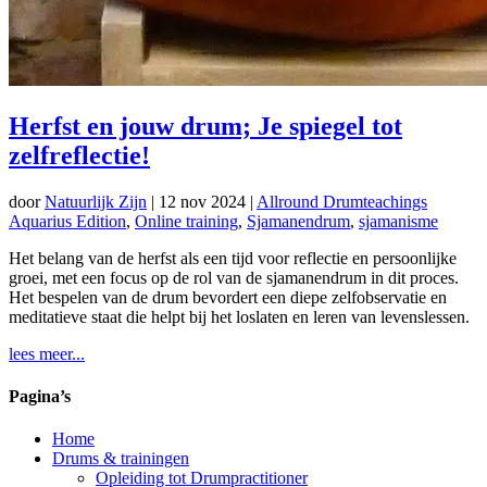
Herfst en jouw drum; Je spiegel tot
zelfreflectie!
door
Natuurlijk Zijn
|
12 nov 2024
|
Allround Drumteachings
Aquarius Edition
,
Online training
,
Sjamanendrum
,
sjamanisme
Het belang van de herfst als een tijd voor reflectie en persoonlijke
groei, met een focus op de rol van de sjamanendrum in dit proces.
Het bespelen van de drum bevordert een diepe zelfobservatie en
meditatieve staat die helpt bij het loslaten en leren van levenslessen.
lees meer...
Pagina’s
Home
Drums & trainingen
Opleiding tot Drumpractitioner