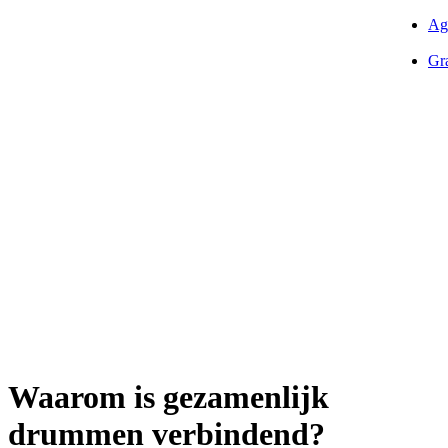
Ag
Gra
Waarom is gezamenlijk
drummen verbindend?