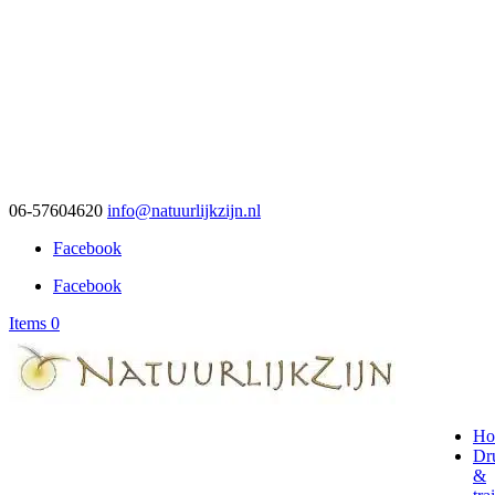
06-57604620
info@natuurlijkzijn.nl
Facebook
Facebook
Items 0
Ho
Dr
&