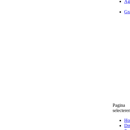
Ag
Gra
Pagina
selectere
Ho
Dr