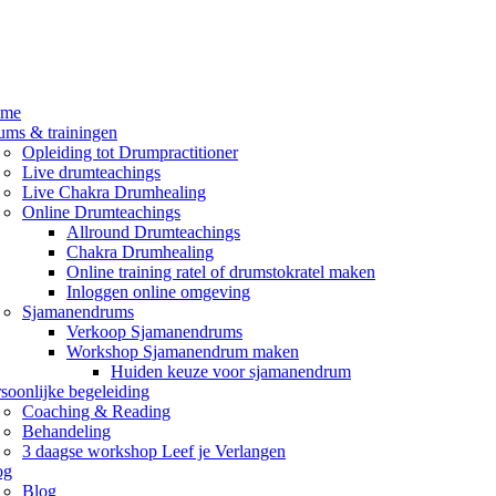
me
ums & trainingen
Opleiding tot Drumpractitioner
Live drumteachings
Live Chakra Drumhealing
Online Drumteachings
Allround Drumteachings
Chakra Drumhealing
Online training ratel of drumstokratel maken
Inloggen online omgeving
Sjamanendrums
Verkoop Sjamanendrums
Workshop Sjamanendrum maken
Huiden keuze voor sjamanendrum
soonlijke begeleiding
Coaching & Reading
Behandeling
3 daagse workshop Leef je Verlangen
og
Blog