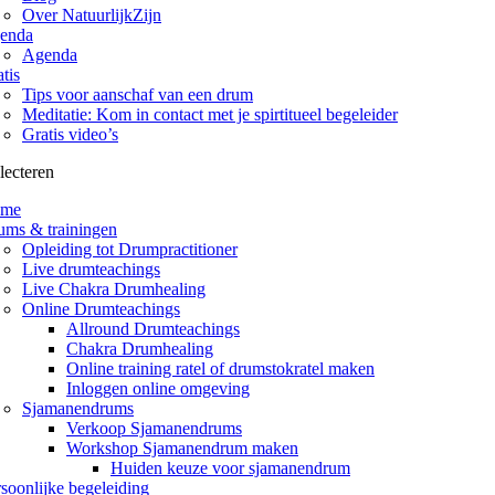
Over NatuurlijkZijn
enda
Agenda
tis
Tips voor aanschaf van een drum
Meditatie: Kom in contact met je spirtitueel begeleider
Gratis video’s
lecteren
me
ums & trainingen
Opleiding tot Drumpractitioner
Live drumteachings
Live Chakra Drumhealing
Online Drumteachings
Allround Drumteachings
Chakra Drumhealing
Online training ratel of drumstokratel maken
Inloggen online omgeving
Sjamanendrums
Verkoop Sjamanendrums
Workshop Sjamanendrum maken
Huiden keuze voor sjamanendrum
soonlijke begeleiding