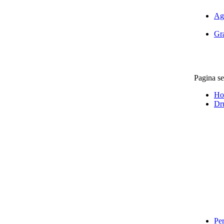
Ag
Gra
Pagina se
Ho
Dr
Per