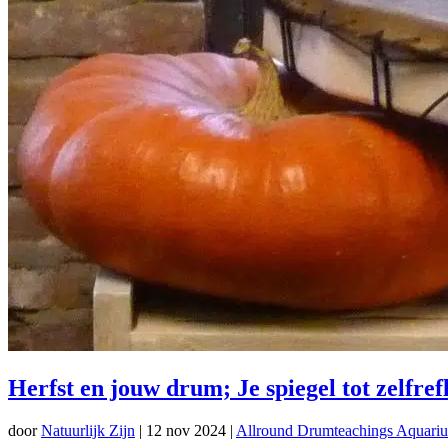
Herfst en jouw drum; Je spiegel tot zelfrefl
door
Natuurlijk Zijn
|
12 nov 2024
|
Allround Drumteachings Aquariu