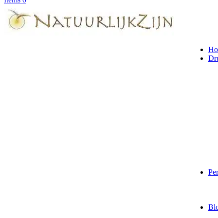
Ho
Dr
Per
Bl