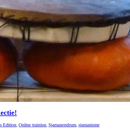
ectie!
s Edition
,
Online training
,
Sjamanendrum
,
sjamanisme