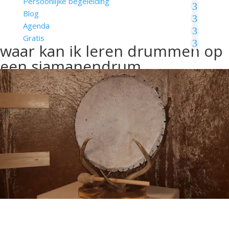
Persoonlijke begeleiding
Blog
Agenda
Gratis
waar kan ik leren drummen op
een sjamanendrum