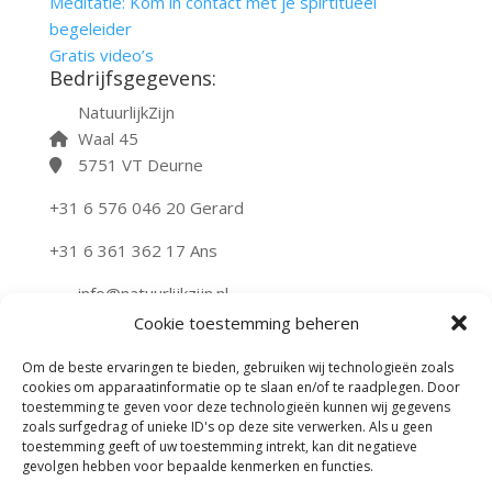
Meditatie: Kom in contact met je spirtitueel
begeleider
Gratis video’s
Bedrijfsgegevens:
NatuurlijkZijn
Waal 45
5751 VT Deurne
+31 6 576 046 20 Gerard
+31 6 361 362 17 Ans
info@natuurlijkzijn.nl
natuurlijkzijn.nl
Cookie toestemming beheren
KvK-nummer: 50643843
Om de beste ervaringen te bieden, gebruiken wij technologieën zoals
cookies om apparaatinformatie op te slaan en/of te raadplegen. Door
AL ONZE TEKSTEN ZIJN CC PROOF BESCHERMD
toestemming te geven voor deze technologieën kunnen wij gegevens
zoals surfgedrag of unieke ID's op deze site verwerken. Als u geen
Algemene voorwaarden
toestemming geeft of uw toestemming intrekt, kan dit negatieve
Disclaimer
gevolgen hebben voor bepaalde kenmerken en functies.
Privacybeleid