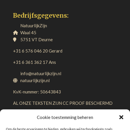
Bedrijfsgegevens:
NatuurlijkZijn
Waal 45
5751 VT Deurne
+31 6 576 046 20 Gerard
+31 6 361 362 17 Ans
info@natuurlijkzijn.nl
natuurlijkzijn.nl
KvK-nummer: 50643843
AL ONZE TEKSTEN ZIJN CC PROOF BESCHERMD
Cookie toestemming beheren
Om de beste ervaringen te bieden, gebruiken wij technologieën zoals