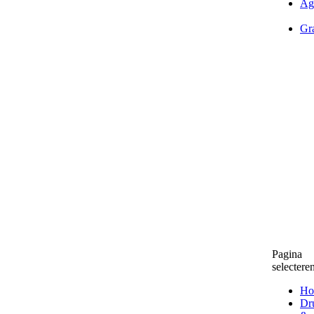
Ag
Gra
Pagina
selectere
Ho
Dr