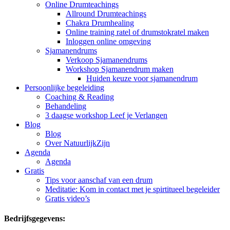
Online Drumteachings
Allround Drumteachings
Chakra Drumhealing
Online training ratel of drumstokratel maken
Inloggen online omgeving
Sjamanendrums
Verkoop Sjamanendrums
Workshop Sjamanendrum maken
Huiden keuze voor sjamanendrum
Persoonlijke begeleiding
Coaching & Reading
Behandeling
3 daagse workshop Leef je Verlangen
Blog
Blog
Over NatuurlijkZijn
Agenda
Agenda
Gratis
Tips voor aanschaf van een drum
Meditatie: Kom in contact met je spirtitueel begeleider
Gratis video’s
Bedrijfsgegevens: