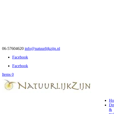
06-57604620
info@natuurlijkzijn.nl
Facebook
Facebook
Items 0
Ho
Dr
&