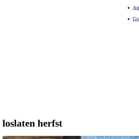
Ag
Gra
loslaten herfst