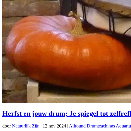
Herfst en jouw drum; Je spiegel tot zelfrefl
door
Natuurlijk Zijn
|
12 nov 2024
|
Allround Drumteachings Aquariu