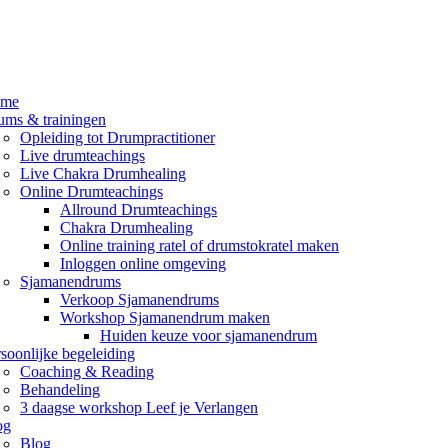
me
ums & trainingen
Opleiding tot Drumpractitioner
Live drumteachings
Live Chakra Drumhealing
Online Drumteachings
Allround Drumteachings
Chakra Drumhealing
Online training ratel of drumstokratel maken
Inloggen online omgeving
Sjamanendrums
Verkoop Sjamanendrums
Workshop Sjamanendrum maken
Huiden keuze voor sjamanendrum
soonlijke begeleiding
Coaching & Reading
Behandeling
3 daagse workshop Leef je Verlangen
og
Blog