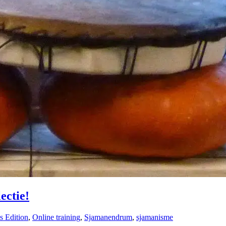
ectie!
s Edition
,
Online training
,
Sjamanendrum
,
sjamanisme