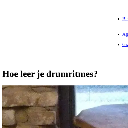
Bl
Ag
Gra
Hoe leer je drumritmes?