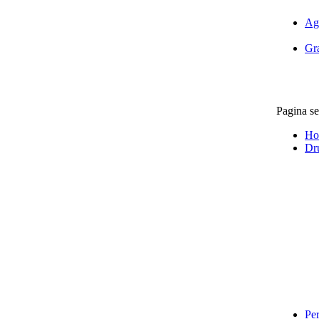
Ag
Gra
Pagina se
Ho
Dr
Per