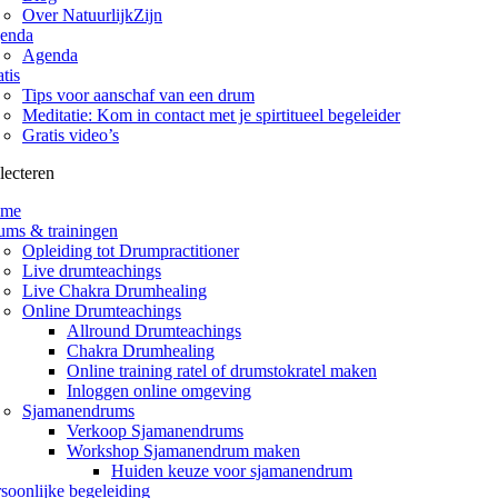
Over NatuurlijkZijn
enda
Agenda
tis
Tips voor aanschaf van een drum
Meditatie: Kom in contact met je spirtitueel begeleider
Gratis video’s
lecteren
me
ums & trainingen
Opleiding tot Drumpractitioner
Live drumteachings
Live Chakra Drumhealing
Online Drumteachings
Allround Drumteachings
Chakra Drumhealing
Online training ratel of drumstokratel maken
Inloggen online omgeving
Sjamanendrums
Verkoop Sjamanendrums
Workshop Sjamanendrum maken
Huiden keuze voor sjamanendrum
soonlijke begeleiding