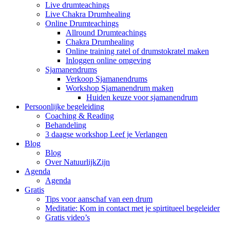
Live drumteachings
Live Chakra Drumhealing
Online Drumteachings
Allround Drumteachings
Chakra Drumhealing
Online training ratel of drumstokratel maken
Inloggen online omgeving
Sjamanendrums
Verkoop Sjamanendrums
Workshop Sjamanendrum maken
Huiden keuze voor sjamanendrum
Persoonlijke begeleiding
Coaching & Reading
Behandeling
3 daagse workshop Leef je Verlangen
Blog
Blog
Over NatuurlijkZijn
Agenda
Agenda
Gratis
Tips voor aanschaf van een drum
Meditatie: Kom in contact met je spirtitueel begeleider
Gratis video’s