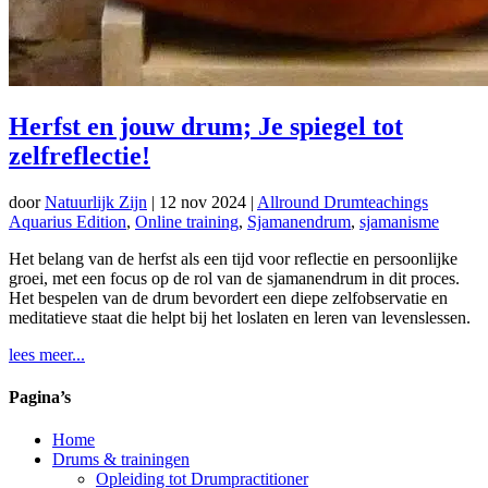
Herfst en jouw drum; Je spiegel tot
zelfreflectie!
door
Natuurlijk Zijn
|
12 nov 2024
|
Allround Drumteachings
Aquarius Edition
,
Online training
,
Sjamanendrum
,
sjamanisme
Het belang van de herfst als een tijd voor reflectie en persoonlijke
groei, met een focus op de rol van de sjamanendrum in dit proces.
Het bespelen van de drum bevordert een diepe zelfobservatie en
meditatieve staat die helpt bij het loslaten en leren van levenslessen.
lees meer...
Pagina’s
Home
Drums & trainingen
Opleiding tot Drumpractitioner