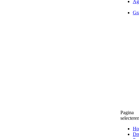
Ag
Gra
Pagina
selectere
Ho
Dr