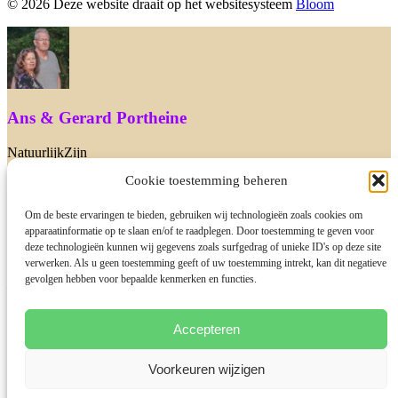
© 2026 Deze website draait op het websitesysteem
Bloom
Ans & Gerard Portheine
NatuurlijkZijn
Cookie toestemming beheren
We zijn er nu niet. Heb je een vraag dan mag je ons ook mailen via
info@natuurlijkzijn.nl of je boekt gratis een 10 minuten gesprek met
Gerard in. Dat mag natuurlijk ook! Tot snel
Om de beste ervaringen te bieden, gebruiken wij technologieën zoals cookies om
apparaatinformatie op te slaan en/of te raadplegen. Door toestemming te geven voor
deze technologieën kunnen wij gegevens zoals surfgedrag of unieke ID's op deze site
verwerken. Als u geen toestemming geeft of uw toestemming intrekt, kan dit negatieve
gevolgen hebben voor bepaalde kenmerken en functies.
Leuk je hier te zien!
Wij zijn Gerard & Ans van NatuurlijkZijn. Heb je een vraag dan
Accepteren
mag je deze aan ons stellen.
Wij proberen zo snel mogelijk te reageren!
Voorkeuren wijzigen
Start Chat with: