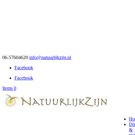
06-57604620
info@natuurlijkzijn.nl
Facebook
Facebook
Items 0
Ho
Dr
&