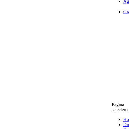
Ag
Gra
Pagina
selectere
Ho
Dr