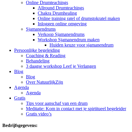
Online Drumteachings
Allround Drumteachings
Chakra Drumhealing
Online training ratel of drumstokratel maken
Inloggen online omgeving
Sjamanendrums
Verkoop Sjamanendrums
Workshop Sjamanendrum maken
Huiden keuze voor sjamanendrum
Persoonlijke begeleiding
Coaching & Reading
Behandeling
3 daagse workshop Leef je Verlangen
Blog
Blog
Over NatuurlijkZijn
Agenda
Agenda
Gratis
Tips voor aanschaf van een drum
Meditatie: Kom in contact met je spirtitueel begeleider
Gratis video’s
Bedrijfsgegevens: