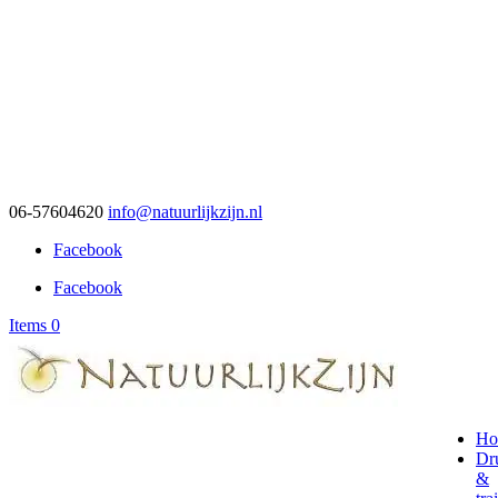
06-57604620
info@natuurlijkzijn.nl
Facebook
Facebook
Items 0
Ho
Dr
&