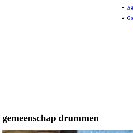
Ag
Gra
gemeenschap drummen