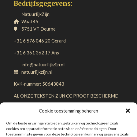
Bedrijfsgegevens:
NatuurlijkZijn
Waal 45
5751 VT Deurne
+31 6 576 046 20 Gerard
+31 6 361 362 17 Ans
info@natuurlijkzijn.nl
natuurlijkzijn.nl
KvK-nummer: 50643843
AL ONZE TEKSTEN ZIJN CC PROOF BESCHERMD
Cookie toestemming beheren
Om de beste ervaringen te bieden, gebruiken wij technologieën zoals
cookies om apparaatinformatie op te slaan en/of te raadplegen. Door
toestemming te geven voor deze technologieën kunnen wij gegevens zoals