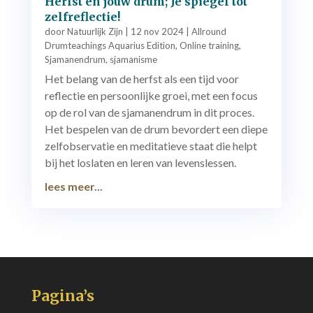
Herfst en jouw drum; Je spiegel tot
zelfreflectie!
door
Natuurlijk Zijn
|
12 nov 2024
|
Allround
Drumteachings Aquarius Edition
,
Online training
,
Sjamanendrum
,
sjamanisme
Het belang van de herfst als een tijd voor
reflectie en persoonlijke groei, met een focus
op de rol van de sjamanendrum in dit proces.
Het bespelen van de drum bevordert een diepe
zelfobservatie en meditatieve staat die helpt
bij het loslaten en leren van levenslessen.
lees meer...
Pagina’s