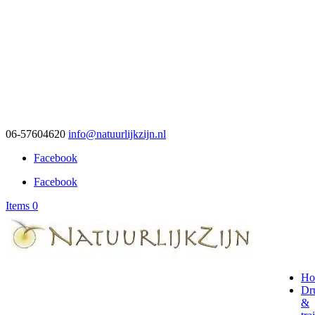
06-57604620
info@natuurlijkzijn.nl
Facebook
Facebook
Items 0
Ho
Dr
&