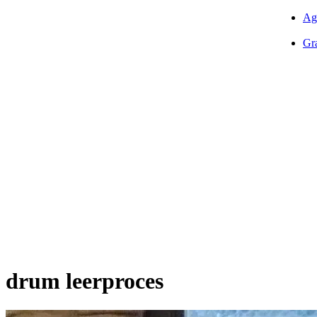
Ag
Gra
drum leerproces