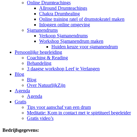
Online Drumteachings
Allround Drumteachings
Chakra Drumhealing
Online training ratel of drumstokratel maken
Inloggen online omgeving
Sjamanendrums
Verkoop Sjamanendrums
Workshop Sjamanendrum maken
Huiden keuze voor sjamanendrum
Persoonlijke begeleiding
Coaching & Reading
Behandeling
3 daagse workshop Leef je Verlangen
Blog
Blog
Over NatuurlijkZijn
Agenda
Agenda
Gratis
Tips voor aanschaf van een drum
Meditatie: Kom in contact met je spirtitueel begeleider
Gratis video’s
Bedrijfsgegevens: