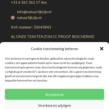
+31 6 361 362 17 Ans
info@natuurlijkzijn.nl
natuurlijkzijn.nl
KvK-nummer: 50643843
AL ONZE TEKSTEN ZIJN CC PROOF BESCHERMD
Cookie toestemming beheren
Om de beste ervaringen te bieden, gebruiken wij technologieën zoals
cookies om apparaatinformatie op te slaan en/of te raadplegen. Door
toestemming te geven voor deze technologieën kunnen wij gegevens zoals
surfgedrag of unieke ID's op deze site verwerken. Als u geen toestemming
geeft of uw toestemming intrekt, kan dit negatieve gevolgen hebben voor
Algemene voorwaarden
Disclaimer
bepaalde kenmerken en functies.
Privacybeleid
Klachtenregeling
Cookies
Accepteren
© 2026 Deze website draait op het websitesysteem
WhatsApp direct
Voorkeuren wijzigen