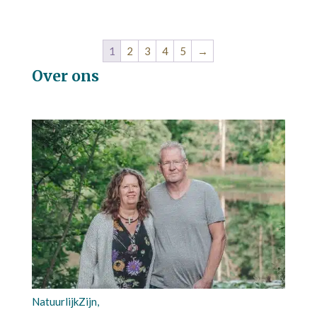
1
2
3
4
5
→
Over ons
NatuurlijkZijn,