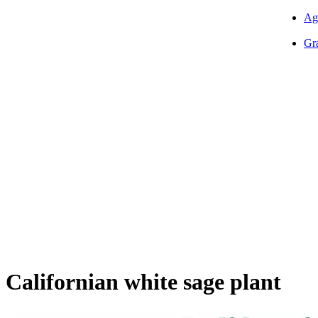
Ag
Gra
Californian white sage plant