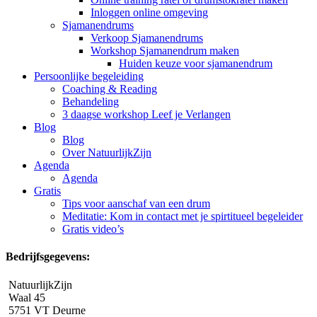
Inloggen online omgeving
Sjamanendrums
Verkoop Sjamanendrums
Workshop Sjamanendrum maken
Huiden keuze voor sjamanendrum
Persoonlijke begeleiding
Coaching & Reading
Behandeling
3 daagse workshop Leef je Verlangen
Blog
Blog
Over NatuurlijkZijn
Agenda
Agenda
Gratis
Tips voor aanschaf van een drum
Meditatie: Kom in contact met je spirtitueel begeleider
Gratis video’s
Bedrijfsgegevens:
NatuurlijkZijn
Waal 45
5751 VT Deurne