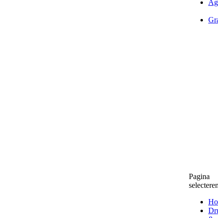
Ag
Gra
Pagina
selectere
Ho
Dr