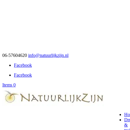
06-57604620
info@natuurlijkzijn.nl
Facebook
Facebook
Items 0
Ho
Dr
&