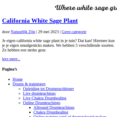
California White Sage Plant
door
Natuurlijk Zijn
|
29 mei 2023
|
Geen categorie
Je eigen california white sage plant in je tuin? Dat kan! Hiermee kun
je je eigen smudgesticks maken. We hebben 5 verschillende soorten.
Ze hebben een sterke geur.
lees meer...
Pagina’s
Home
Drums & trainingen
Opleiding tot Drumpractitioner
Live drumteachings
Live Chakra Drumhealing
Online Drumteachings
Allround Drumteachings
Chakra Drumhealing
Online training ratel of drumstokratel maken