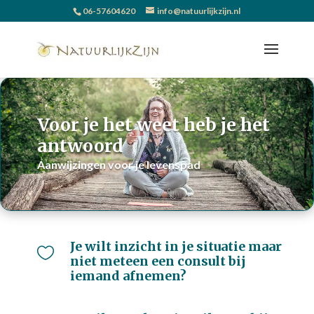
06-57604620
info@natuurlijkzijn.nl
Voor je het weet heb je het
antwoord
Aanwijzingen voor je levenspad
Je wilt inzicht in je situatie maar

niet meteen een consult bij
iemand afnemen?